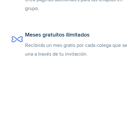
grupo.
Meses gratuitos ilimitados
Recibirás un mes gratis por cada colega que se
una a través de tu invitación.
Reconocimiento y confianza mundial
Únete a la red más fiable y con más
profesionales del mundo.
Pruébalo gratis